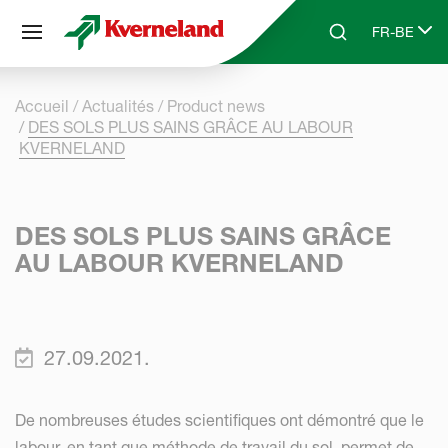
Panneau de gestion des cookies
FR-BE
Skip to main content
Search
Select lang
Accueil
Actualités
Product news
DES SOLS PLUS SAINS GRÂCE AU LABOUR
KVERNELAND
DES SOLS PLUS SAINS GRÂCE
AU LABOUR KVERNELAND
27.09.2021.
De nombreuses études scientifiques ont démontré que le
labour, en tant que méthode de travail du sol, permet de