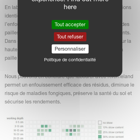
here
En labourant des chaumes de paille dans des conditions
identiques avec un versoir n°30 ou n°28, même si
l’enfouissement semble être le même, la répartition des
Tout accepter
pailles au sein du profil présente des résultats différents.
Tout refuser
Dans ce cas précis, le versoir n°30 répartit la paille sur la
Personnaliser
hauteur du profil, tandis que le versoir n°28 enfouis la
paille en profondeur.
Politique de confidentialité
Nous pouvons en conclure que labourer avec Kverneland
permet un enfouissement efficace des résidus, diminue le
risque de maladies fongiques, préserve la santé du sol et
sécurise les rendements.