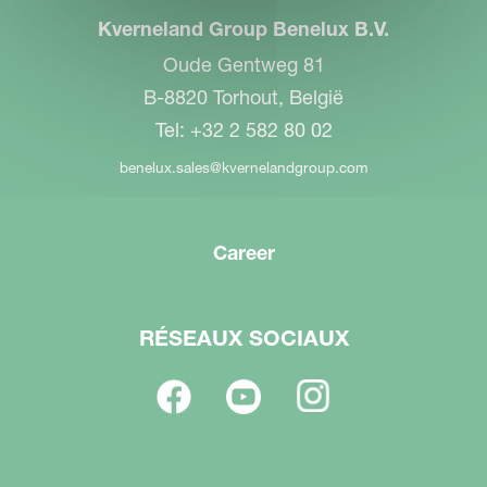
Kverneland Group Benelux B.V.
Oude Gentweg 81
B-8820 Torhout, België
Tel: +32 2 582 80 02
benelux.sales@kvernelandgroup.com
Career
RÉSEAUX SOCIAUX