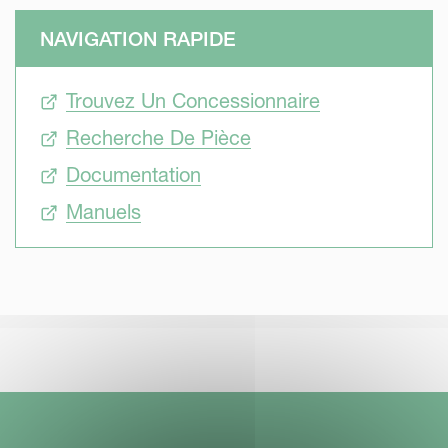
la plage de travail très flexible, elles offrent de très
NAVIGATION RAPIDE
grandes productivité et précision.
Trouvez Un Concessionnaire
Recherche De Pièce
Les faucheuses Kverneland de séries 3200, 3600, 4300 et
Documentation
5000 ont été conçues dans un souci de facilité
d'utilisation. Ce sont des faucheuses efficaces, mais
Manuels
simples, conçues pour réduire les coûts d'utilisation en
termes de puissance et de consommation de carburant.
Ces faucheuses sont dotées de caractéristiques
importantes, qui leur confèrent le caractère professionnel
nécessaire pour adapter la machine aux conditions
changeantes.