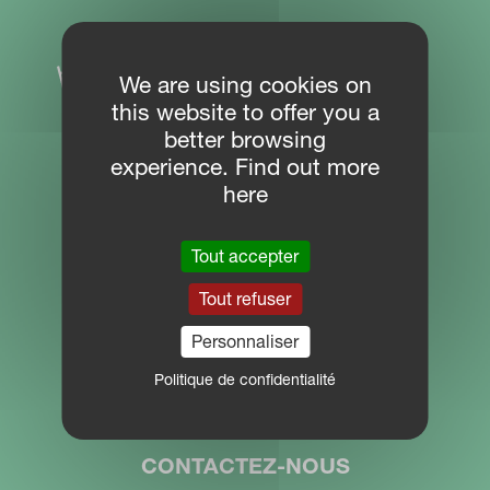
We are using cookies on
this website to offer you a
better browsing
experience. Find out more
here
PLAN DU SITE
Tout accepter
Centre de téléchargement
Tout refuser
PARTNER PORTAL
Personnaliser
MYKVERNELAND
Politique de confidentialité
CONTACTEZ-NOUS