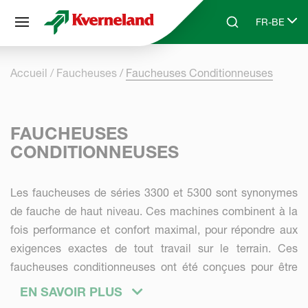
Panneau de gestion des cookies
FR-BE
Skip to main content
Search
Select lang
Accueil
Faucheuses
Faucheuses Conditionneuses
FAUCHEUSES
CONDITIONNEUSES
Les faucheuses de séries 3300 et 5300 sont synonymes
de fauche de haut niveau. Ces machines combinent à la
fois performance et confort maximal, pour répondre aux
exigences exactes de tout travail sur le terrain. Ces
faucheuses conditionneuses ont été conçues pour être
encore plus productives et pour faire face à des
EN SAVOIR PLUS
conditions difficiles. Avec la suspension QuattroLink® et