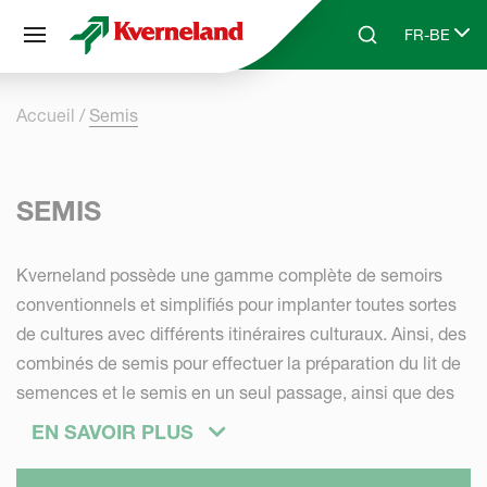
Panneau de gestion des cookies
FR-BE
Skip to main content
Search
Select lang
Accueil
Semis
SEMIS
Kverneland possède une gamme complète de semoirs
conventionnels et simplifiés pour implanter toutes sortes
de cultures avec différents itinéraires culturaux. Ainsi, des
combinés de semis pour effectuer la préparation du lit de
semences et le semis en un seul passage, ainsi que des
semoirs solo ; des semoirs de précision pour le maïs, la
EN SAVOIR PLUS
betterave à sucre, les légumes et plus encore ; des
semoirs intégrés pour des applications supplémentaires