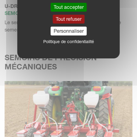
U-DRILL PLUS 6001
Tout accepter
SEMOIR COMBINÉ
Tout refuser
Le semoir rapide trainé réalise la préparation du lit de
semences, le...
Personnaliser
Politique de confidentialité
SEMOIRS DE PRÉCISION
MÉCANIQUES