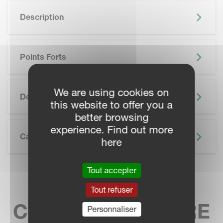
Description
Points Forts
SKIP BROCHURE
We are using cookies on
Documentation
this website to offer you a
better browsing
experience. Find out more
Caractéristiques Techniques
here
Tout accepter
TROUVEZ VOTRE
Tout refuser
CONCESSIONNAIRE
Personnaliser