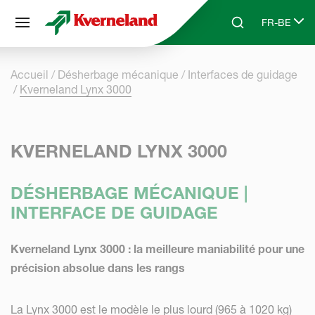
Panneau de gestion des cookies
FR-BE
Skip to main content
Search
Select lang
Accueil
Désherbage mécanique
Interfaces de guidage
Kverneland Lynx 3000
KVERNELAND LYNX 3000
DÉSHERBAGE MÉCANIQUE |
INTERFACE DE GUIDAGE
Kverneland Lynx 3000 : la meilleure maniabilité pour une
précision absolue dans les rangs
La Lynx 3000 est le modèle le plus lourd (965 à 1020 kg)