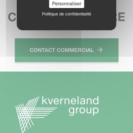
TROUVEZ VOTRE
Personnaliser
CONCESSIONNAIRE
Politique de confidentialité
CONTACT COMMERCIAL