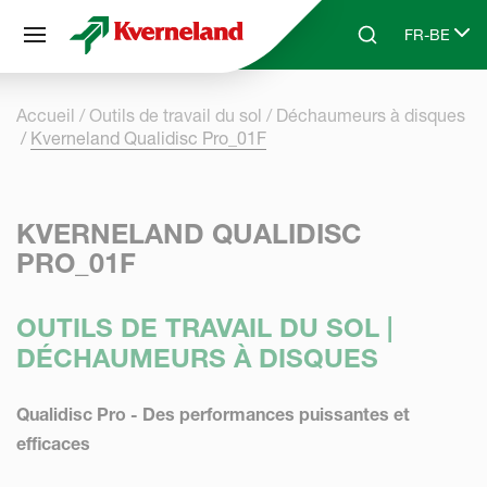
Panneau de gestion des cookies
FR-BE
Skip to main content
Search
Select lang
Accueil
Outils de travail du sol
Déchaumeurs à disques
Kverneland Qualidisc Pro_01F
KVERNELAND QUALIDISC
PRO_01F
OUTILS DE TRAVAIL DU SOL |
DÉCHAUMEURS À DISQUES
Qualidisc Pro - Des performances puissantes et
efficaces