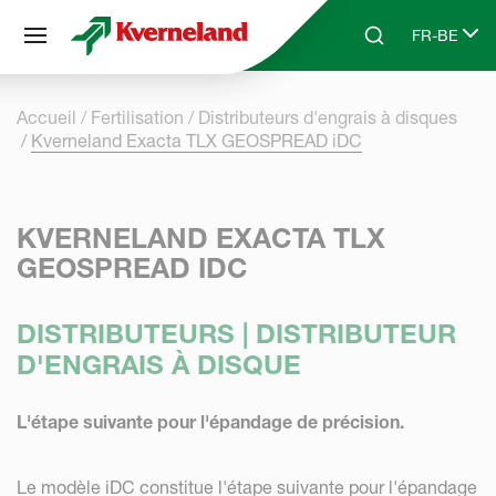
Panneau de gestion des cookies
FR-BE
Skip to main content
Search
Select lang
Accueil
Fertilisation
Distributeurs d'engrais à disques
Kverneland Exacta TLX GEOSPREAD iDC
KVERNELAND EXACTA TLX
GEOSPREAD IDC
DISTRIBUTEURS | DISTRIBUTEUR
D'ENGRAIS À DISQUE
L'étape suivante pour l'épandage de précision.
Le modèle iDC constitue l'étape suivante pour l'épandage