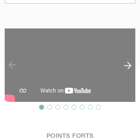
SKIP VIDEO
S
POINTS FORTS