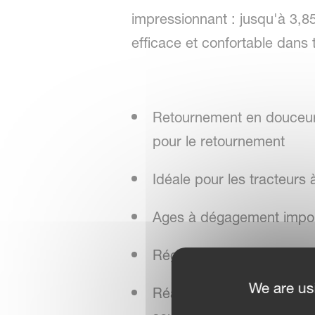
impressionnant : jusqu'à 3,85
efficace et confortable dans 
Retournement en douceur 
pour le retournement
Idéale pour les tracteurs 
Ages à dégagement importa
Réglage centralisé des ras
We are us
Réalignement au retourne