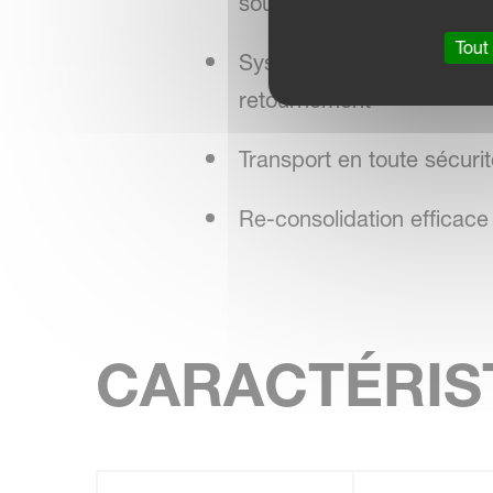
souplesse
Tout
Système de remise en lig
retournement
Transport en toute sécuri
Re-consolidation efficac
CARACTÉRIS