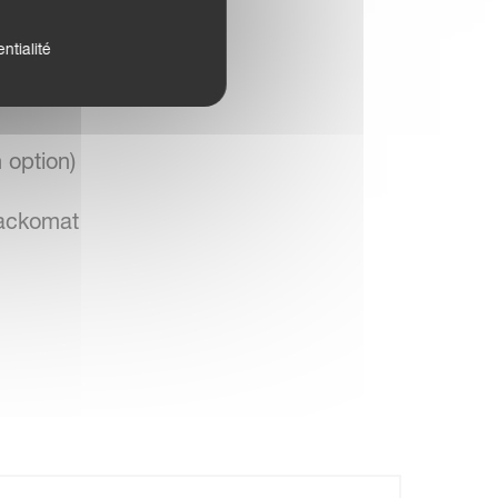
ntialité
vail réglée après
 option)
Packomat