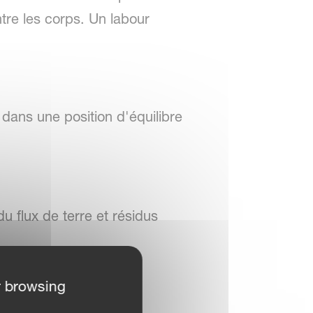
ntre les corps. Un labour
dans une position d'équilibre
 flux de terre et résidus
r browsing
er en dégagement et en