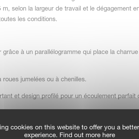
 m, selon la largeur de travail et le dégagement e
toutes les conditions.
grâce à un parallélogramme qui place la charrue 
à roues jumelées ou à chenilles.
nt et design profilé pour un écoulement parfait du
ettes pour un travail parfait
ing cookies on this website to offer you a bette
ment par la mise en position hors-raie pour gagn
experience. Find out more here