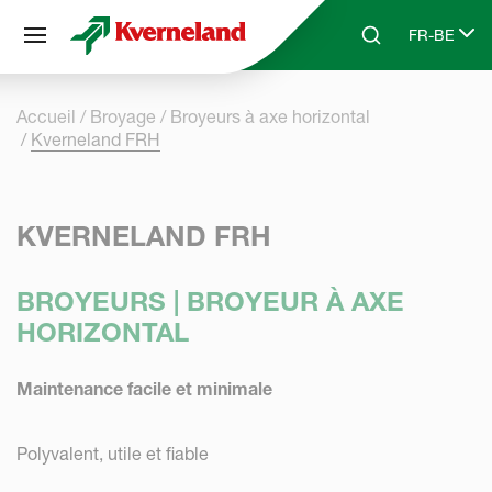
Panneau de gestion des cookies
FR-BE
Skip to main content
Search
Select lang
Accueil
Broyage
Broyeurs à axe horizontal
Kverneland FRH
KVERNELAND FRH
BROYEURS | BROYEUR À AXE
HORIZONTAL
Maintenance facile et minimale
Polyvalent, utile et fiable