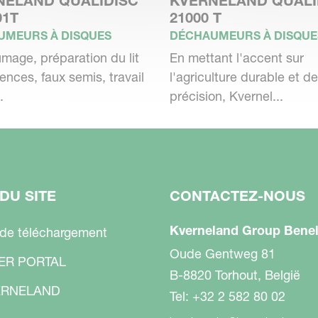
NELAND QUALIDISC
KVERNELAND QUALI
La coupe, l'incorporation et une bonne
01T
21000 T
ités élevées de résidus tels que les résidus
UMEURS À DISQUES
DÉCHAUMEURS À DISQUE
age, préparation du lit
En mettant l'accent sur
nces, faux semis, travail
l'agriculture durable et de
.
précision, Kvernel...
ment. En retour, vous voulez les meilleurs
on. La combinaison d'un rendement élevé à
ute la largeur de travail et d'un besoin réduit
DU SITE
CONTACTEZ-NOUS
ynonyme d'efficacité maximale.
Kverneland Group Benel
 de téléchargement
Oude Gentweg 81
ER PORTAL
B-8820 Torhout, België
RNELAND
Tel: +32 2 582 80 02