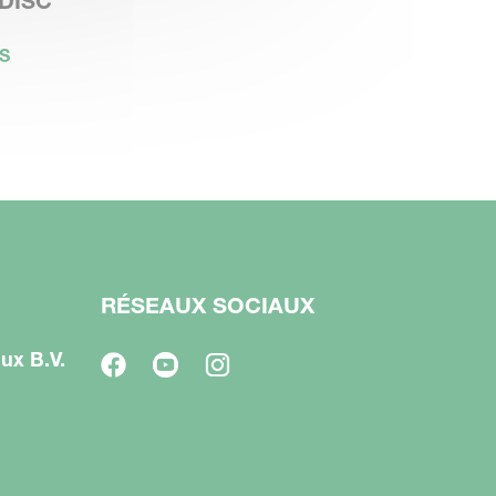
DISC
S
RÉSEAUX SOCIAUX
ux B.V.