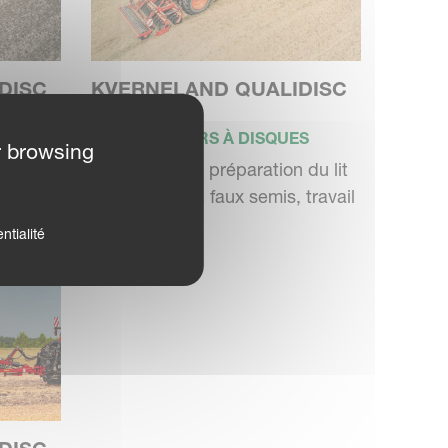
DISC
KVERNELAND QUALIDISC
PRO_01
S
DÉCHAUMEURS À DISQUES
r browsing
ofonds,
Déchaumage, préparation du lit
du lit
de semences, faux semis, travail
superf...
ntialité