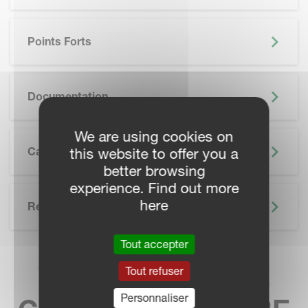
Points Forts
SKIP BROCHURE
Documentation
We are using cookies on
Caractéristiques Techniques
this website to offer you a
better browsing
experience. Find out more
here
Related
Tout accepter
TROUVEZ VOTRE
Tout refuser
Personnaliser