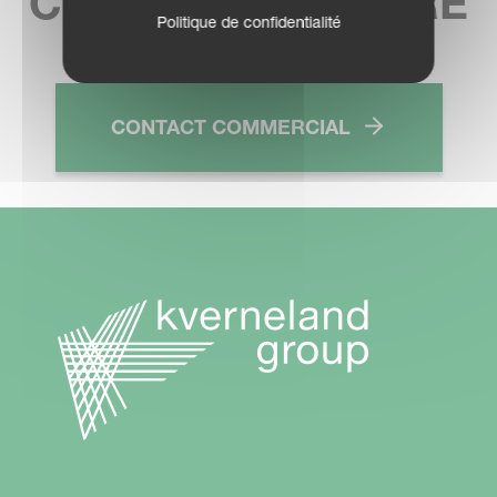
CONCESSIONNAIRE
Politique de confidentialité
CONTACT COMMERCIAL