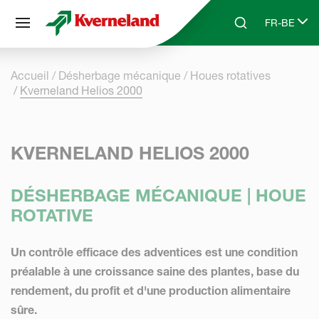
Panneau de gestion des cookies
FR-BE
Skip to main content
Search
Select lang
Accueil
Désherbage mécanique
Houes rotatives
Kverneland Helios 2000
KVERNELAND HELIOS 2000
DÉSHERBAGE MÉCANIQUE | HOUE
ROTATIVE
Un contrôle efficace des adventices est une condition
préalable à une croissance saine des plantes, base du
rendement, du profit et d'une production alimentaire
sûre.