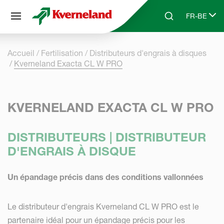
Panneau de gestion des cookies
FR-BE
Skip to main content
Search
Select lang
Accueil
Fertilisation
Distributeurs d'engrais à disques
Kverneland Exacta CL W PRO
KVERNELAND EXACTA CL W PRO
DISTRIBUTEURS | DISTRIBUTEUR
D'ENGRAIS À DISQUE
Un épandage précis dans des conditions vallonnées
Le distributeur d'engrais Kverneland CL W PRO est le
partenaire idéal pour un épandage précis pour les