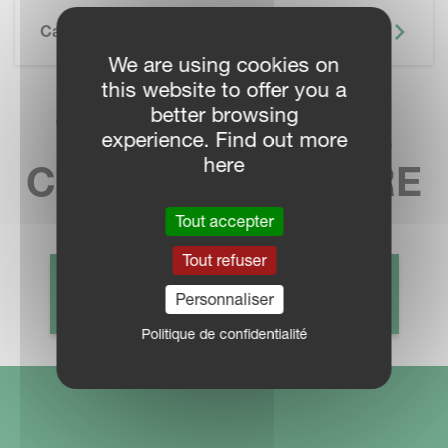
Caractéristiques Techniques
We are using cookies on
this website to offer you a
better browsing
TROUVEZ VOTRE
experience. Find out more
here
CONCESSIONNAIRE
Tout accepter
Tout refuser
CONTACT COMMERCIAL
Personnaliser
Politique de confidentialité