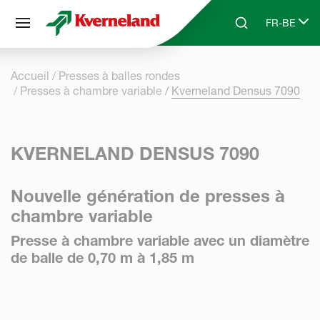
Panneau de gestion des cookies
FR-BE
Skip to main content
Search
Select lang
Accueil
Presses à balles rondes
Presses à chambre variable
Kverneland Densus 7090
KVERNELAND DENSUS 7090
Nouvelle génération de presses à
chambre variable
Presse à chambre variable avec un diamètre
de balle de 0,70 m à 1,85 m