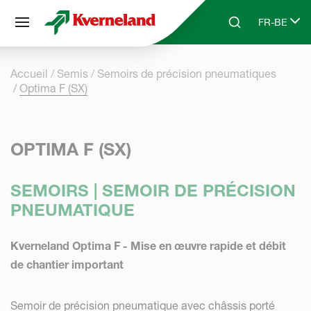
Panneau de gestion des cookies
FR-BE
Skip to main content
Search
Select lang
Accueil
Semis
Semoirs de précision pneumatiques
Optima F (SX)
OPTIMA F (SX)
SEMOIRS | SEMOIR DE PRÉCISION
PNEUMATIQUE
Kverneland Optima F - Mise en œuvre rapide et débit
de chantier important
Semoir de précision pneumatique avec châssis porté