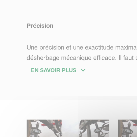
Précision
Une précision et une exactitude maximal
désherbage mécanique efficace. Il faut 
les endommager. Avec Onyx, vous assurez l
EN SAVOIR PLUS
ce qui non seulement protège la culture 
des outils. Un contrôle accru est possible
Polyvalence
La largeur des inter-rangs varie en foncti