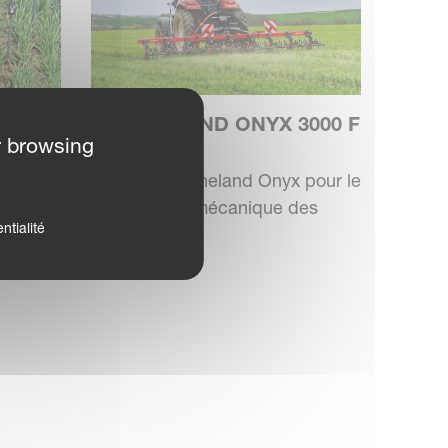
3000
KVERNELAND ONYX 3000 F
r browsing
BINEUSE
x pour
Bineuse Kverneland Onyx pour le
e des
désherbage mécanique des
ntialité
cultures en r...