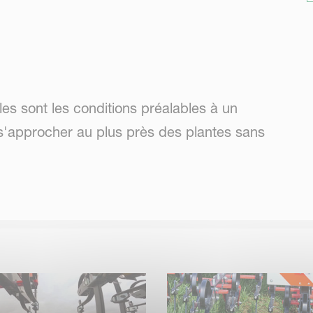
es sont les conditions préalables à un
s'approcher au plus près des plantes sans
a rectitude et la fixité des outils de travail,
mais exclut également toute usure et tout jeu
 dans les conditions les plus difficiles.
on des cultures. La forme et la taille des