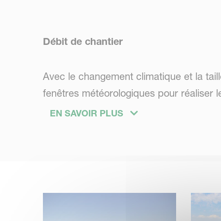
Débit de chantier
Avec le changement climatique et la taill
fenêtres météorologiques pour réaliser l
des machines capables de semer avec rég
EN SAVOIR PLUS
travail importantes, et avec une vitesse 
élevé.
Flexibilité
Vous voulez que votre machine soit flex