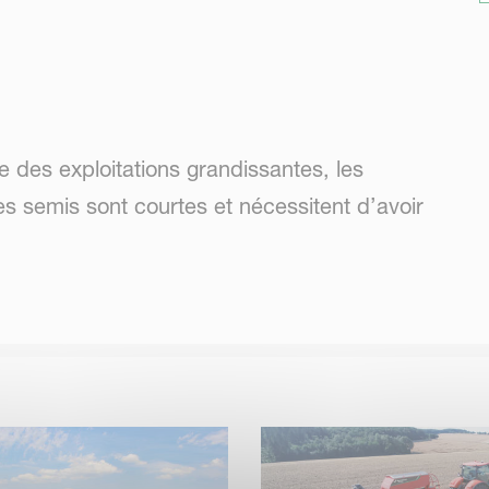
e des exploitations grandissantes, les
es semis sont courtes et nécessitent d’avoir
ularité et efficacité, sur des largeurs de
de travail garantissant un débit de chantier
ible. Chaque champ a sa propre structure de