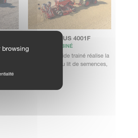
U-DRILL PLUS 4001F
SEMOIR COMBINÉ
r browsing
alise la
Le semoir rapide trainé réalise la
ences,
préparation du lit de semences,
le...
ntialité