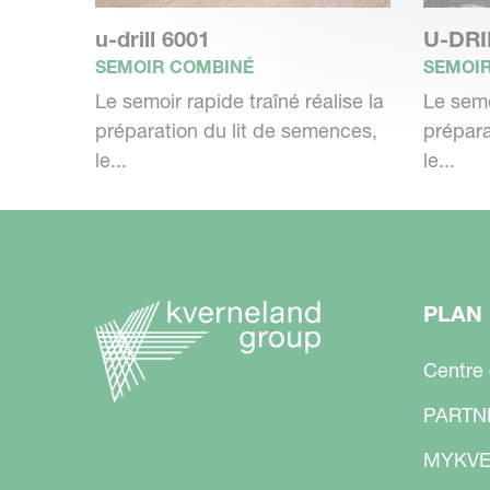
Retrouvez les dernières technologies d
rapides. Le doseur à entraînement éle
u-drill 6001
U-DRI
SEMOIR COMBINÉ
SEMOI
type de graine avec une régularité exce
Le semoir rapide traîné réalise la
Le semo
permettant de positionner la graine dans
préparation du lit de semences,
prépara
refermer le sillon. La garantie d’avoir 
le...
le...
parcelle.
PLAN 
Centre
PARTN
MYKVE