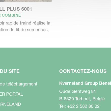
e semis Kverneland sur la gamme de semoirs
ctrique ELDOS ISOBUS permet de semer tout
LL PLUS 6001
R COMBINÉ
ptionnelle. Les éléments semeurs peu tirants
ir rapide trainé réalise la
 le sol avec précision, de plomber et de
tion du lit de semences,
des levées rapides et homogènes sur toute la
DU SITE
CONTACTEZ-NOUS
Kverneland Group Benel
 de téléchargement
Oude Gentweg 81
ER PORTAL
B-8820 Torhout, België
RNELAND
Tel: +32 2 582 80 02