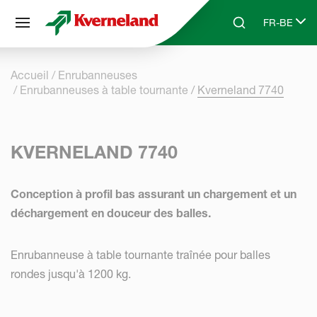
Panneau de gestion des cookies
FR-BE
Skip to main content
Search
Select lang
Accueil
Enrubanneuses
Enrubanneuses à table tournante
Kverneland 7740
KVERNELAND 7740
Conception à profil bas assurant un chargement et un
déchargement en douceur des balles.
Enrubanneuse à table tournante traînée pour balles
rondes jusqu'à 1200 kg.