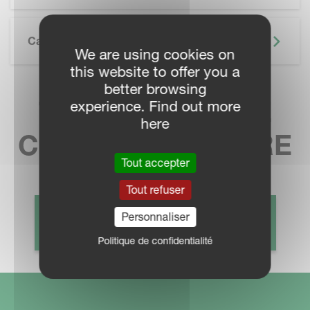
Caractéristiques Techniques
We are using cookies on
this website to offer you a
better browsing
TROUVEZ VOTRE
experience. Find out more
here
CONCESSIONNAIRE
Tout accepter
Tout refuser
Personnaliser
CONTACT COMMERCIAL
Politique de confidentialité