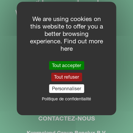
We are using cookies on
this website to offer you a
better browsing
experience. Find out more
here
PLAN DU SITE
Tout accepter
Centre de téléchargement
Tout refuser
PARTNER PORTAL
Personnaliser
MYKVERNELAND
Politique de confidentialité
CONTACTEZ-NOUS
Kverneland Group Benelux B.V.