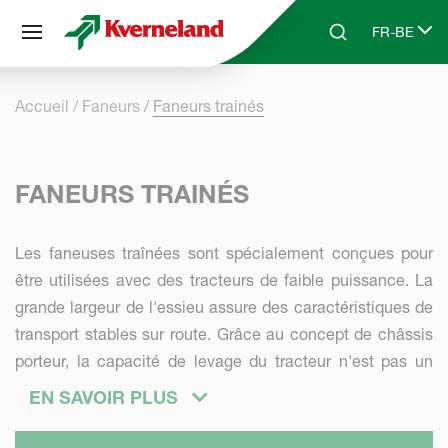
Panneau de gestion des cookies
FR-BE
Skip to main content
Search
Select lang
Accueil
Faneurs
Faneurs trainés
FANEURS TRAINÉS
Les faneuses traînées sont spécialement conçues pour
être utilisées avec des tracteurs de faible puissance. La
grande largeur de l'essieu assure des caractéristiques de
transport stables sur route. Grâce au concept de châssis
porteur, la capacité de levage du tracteur n'est pas un
facteur limitant et ces faneuses peuvent être utilisées
EN SAVOIR PLUS
avec des tracteurs encore plus petits.