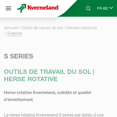
Panneau de gestion des cookies
FR-BE
Skip to main content
Search
Select lang
Accueil
Outils de travail du sol
Herses rotatives
S series
S SERIES
OUTILS DE TRAVAIL DU SOL |
HERSE ROTATIVE
Herse rotative Kverneland, solidité et qualité
d'émiettement
La herse rotative Kverneland S series est dotée d'une