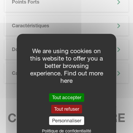
Points Forts
Caractéristiques
SKIP BROCHURE
Documentation
We are using cookies on
this website to offer you a
better browsing
experience. Find out more
Caractéristiques Techniques
here
Tout accepter
TROUVEZ VOTRE
Tout refuser
CONCESSIONNAIRE
Personnaliser
Politique de confidentialité