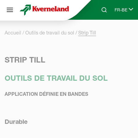
Panneau de gestion des cookies
FR-BE
Skip to main content
Search
Select lang
Accueil
Outils de travail du sol
Strip Till
STRIP TILL
OUTILS DE TRAVAIL DU SOL
APPLICATION DÉFINIE EN BANDES
Durable