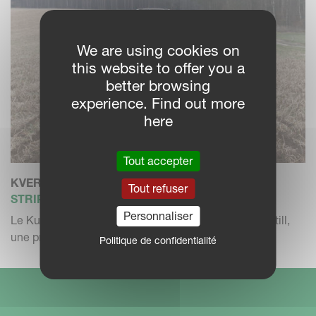
signifie une économie sur les coûts de carburant.
We are using cookies on
this website to offer you a
better browsing
experience. Find out more
here
Tout accepter
KVERNELAND KULTISTRIP F
Tout refuser
STRIP-TILL
Personnaliser
Le Kultistrip F est la réponse de Kverneland au strip-till,
une procéd...
Politique de confidentialité