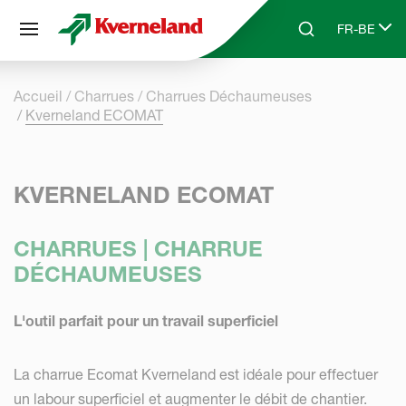
Panneau de gestion des cookies
FR-BE
Skip to main content
Search
Select lang
Accueil
Charrues
Charrues Déchaumeuses
Kverneland ECOMAT
KVERNELAND ECOMAT
CHARRUES | CHARRUE
DÉCHAUMEUSES
L'outil parfait pour un travail superficiel
La charrue Ecomat Kverneland est idéale pour effectuer
un labour superficiel et augmenter le débit de chantier.