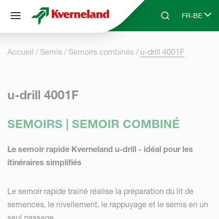
Panneau de gestion des cookies
FR-BE
Skip to main content
Search
Select lang
Accueil
Semis
Semoirs combinés
u-drill 4001F
u-drill 4001F
SEMOIRS | SEMOIR COMBINÉ
Le semoir rapide Kverneland u-drill - idéal pour les
itinéraires simplifiés
Le semoir rapide trainé réalise la préparation du lit de
semences, le nivellement, le rappuyage et le semis en un
seul passage