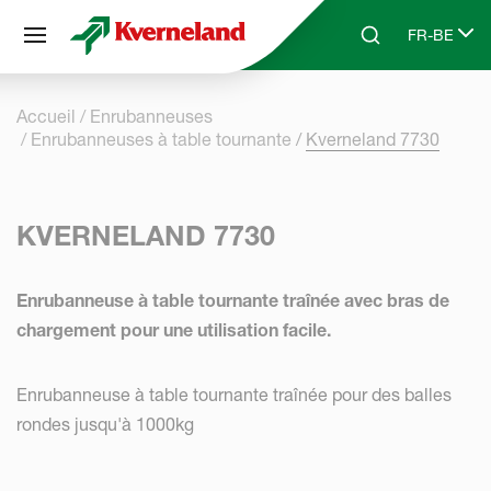
Panneau de gestion des cookies
FR-BE
Skip to main content
Search
Select lang
Accueil
Enrubanneuses
Enrubanneuses à table tournante
Kverneland 7730
KVERNELAND 7730
Enrubanneuse à table tournante traînée avec bras de
chargement pour une utilisation facile.
Enrubanneuse à table tournante traînée pour des balles
rondes jusqu'à 1000kg