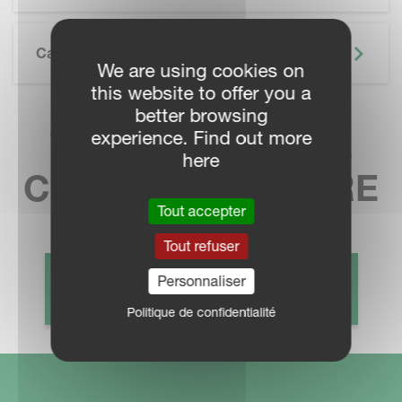
Caractéristiques Techniques
We are using cookies on
this website to offer you a
better browsing
TROUVEZ VOTRE
experience. Find out more
here
CONCESSIONNAIRE
Tout accepter
Tout refuser
Personnaliser
CONTACT COMMERCIAL
Politique de confidentialité