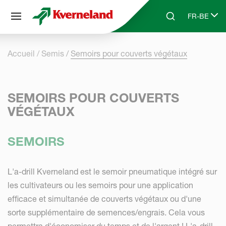
Panneau de gestion des cookies
FR-BE
Skip to main content
Search
Select lang
Accueil
Semis
Semoirs pour couverts végétaux
SEMOIRS POUR COUVERTS
VÉGÉTAUX
SEMOIRS
L'a-drill Kverneland est le semoir pneumatique intégré sur
les cultivateurs ou les semoirs pour une application
efficace et simultanée de couverts végétaux ou d'une
sorte supplémentaire de semences/engrais. Cela vous