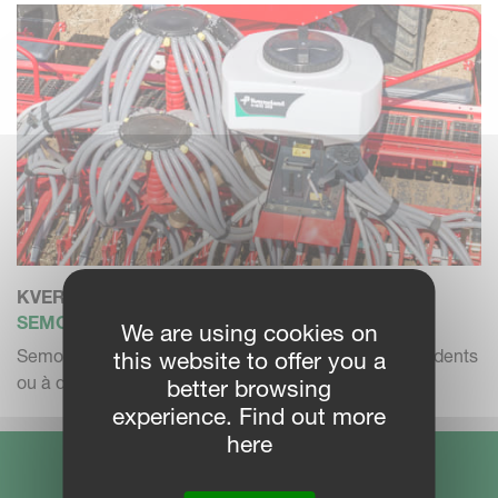
KVERNELAND A-DRILL
SEMOIR POUR COUVERTS VÉGÉTAUX
We are using cookies on
Semoir pneumatique intégré sur les déchaumeurs à dents
this website to offer you a
ou à disques po...
better browsing
experience. Find out more
here