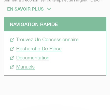
permettra d'économiser du temps et de l'argent ! L'a-drill
200 sera utilisé pour des tailles de semences plutôt
EN SAVOIR PLUS
petites avec un faible taux de semis/ha, tandis que l'a-drill
500 sera préféré pour des taux plus élevés.
NAVIGATION RAPIDE
Trouvez Un Concessionnaire
Recherche De Pièce
Documentation
Manuels