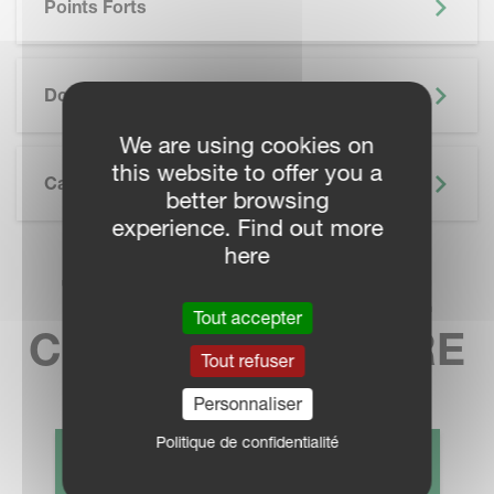
Points Forts
SKIP BROCHURE
Documentation
We are using cookies on
this website to offer you a
Caractéristiques Techniques
better browsing
experience. Find out more
here
TROUVEZ VOTRE
Tout accepter
CONCESSIONNAIRE
Tout refuser
Personnaliser
Politique de confidentialité
CONTACT COMMERCIAL