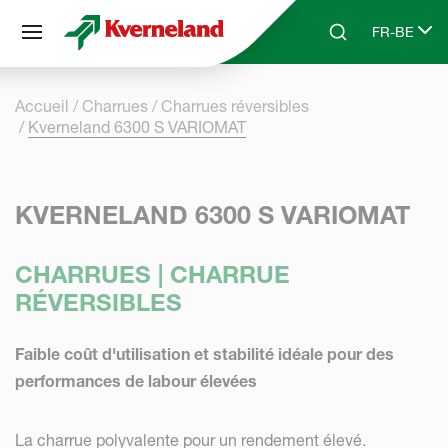
Panneau de gestion des cookies
FR-BE
Skip to main content
Search
Select lang
Accueil
Charrues
Charrues réversibles
Kverneland 6300 S VARIOMAT
KVERNELAND 6300 S VARIOMAT
CHARRUES | CHARRUE
RÉVERSIBLES
Faible coût d'utilisation et stabilité idéale pour des
performances de labour élevées
La charrue polyvalente pour un rendement élevé.