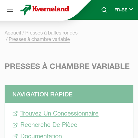
Panneau de gestion des cookies
FR-BE
Skip to main content
Search
Select lang
Accueil
Presses à balles rondes
Presses à chambre variable
PRESSES À CHAMBRE VARIABLE
NAVIGATION RAPIDE
Trouvez Un Concessionnaire
Recherche De Pièce
Documentation