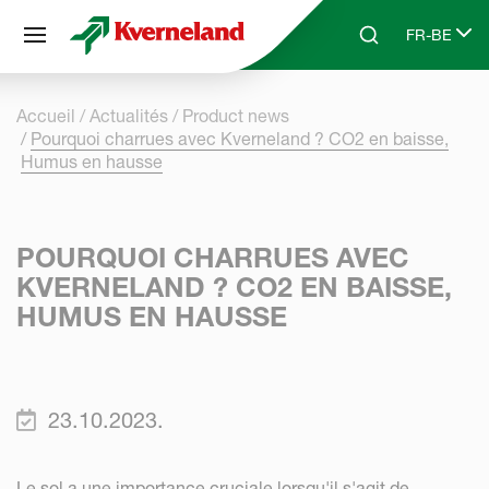
Panneau de gestion des cookies
FR-BE
Skip to main content
Search
Select lang
Accueil
Actualités
Product news
Pourquoi charrues avec Kverneland ? CO2 en baisse,
Humus en hausse
POURQUOI CHARRUES AVEC
KVERNELAND ? CO2 EN BAISSE,
HUMUS EN HAUSSE
23.10.2023.
Le sol a une importance cruciale lorsqu'il s'agit de