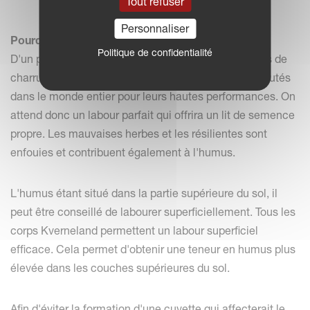
Tout refuser
Personnaliser
Pourquoi labourer avec Kverneland ?
Politique de confidentialité
D'un point de vue agronomique, la gamme des corps de
charrue Kverneland est large. Ils sont également réputés
dans le monde entier pour leurs hautes performances. On
attend donc un labour parfait qui offrira un lit de semence
propre. Les mauvaises herbes et les résilientes sont
enfouies et contribuent également à l'humus.
L'humus étant situé dans la partie supérieure du sol, il
peut être conseillé de labourer superficiellement. Tous les
corps Kverneland permettent un labour superficiel
efficace. Cela permet d'obtenir une teneur en humus plus
élevée dans les couches supérieures du sol.
Afin d'éviter la formation d'une cuvette qui affecterait le