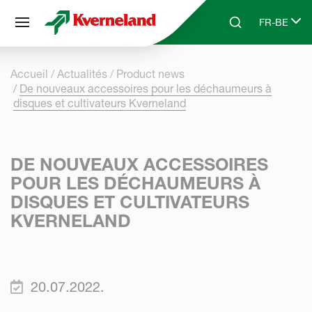
Panneau de gestion des cookies
FR-BE
Skip to main content
Search
Select lang
Accueil
Actualités
Product news
De nouveaux accessoires pour les déchaumeurs à
disques et cultivateurs Kverneland
DE NOUVEAUX ACCESSOIRES
POUR LES DÉCHAUMEURS À
DISQUES ET CULTIVATEURS
KVERNELAND
20.07.2022.