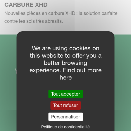
CARBURE XHD
Nouvelles pièces en carbure XHD : la solution parfaite
contre les sols très abrasifs.
We are using cookies on
this website to offer you a
better browsing
experience. Find out more
here
Tout accepter
Tout refuser
PLAN DU SITE
Personnaliser
Politique de confidentialité
Centre de téléchargement