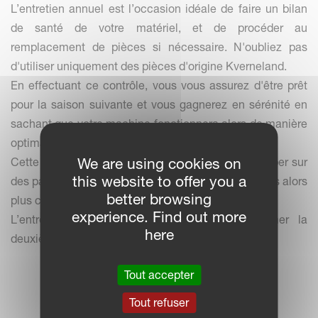
L’entretien annuel est l’occasion idéale de faire un bilan
de santé de votre matériel, et de procéder au
remplacement de pièces si nécessaire. N'oubliez pas
d'utiliser uniquement des pièces d'origine Kverneland.
En effectuant ce contrôle, vous vous assurez d'être prêt
pour la saison suivante et vous gagnerez en sérénité en
sachant que votre machine fonctionnera alors de manière
optimale.
We are using cookies on
Cette opération d’entretien vous permettra d’anticiper sur
this website to offer you a
des pannes éventuelles en saison et des réparations alors
better browsing
plus coûteuses.
experience. Find out more
L’entretien annuel est nécessaire pour confirmer la
here
deuxième année de garantie.
Tout accepter
Tout refuser