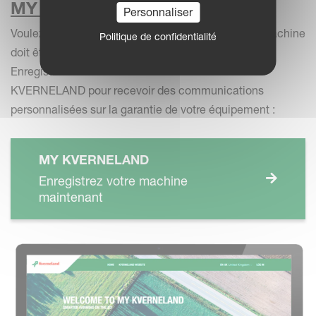
MY KVERNELAND
Personnaliser
Voulez-vous recevoir des rappels lorsque votre machine
Politique de confidentialité
doit être contrôlée ?
Enregistrez votre machine maintenant sur MY
KVERNELAND pour recevoir des communications
personnalisées sur la garantie de votre équipement :
MY KVERNELAND
Enregistrez votre machine
maintenant