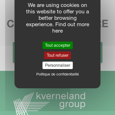
We are using cookies on
TROUVEZ VOTRE
this website to offer you a
better browsing
CONCESSIONNAIRE
experience. Find out more
here
Tout accepter
CONTACT COMMERCIAL
Tout refuser
Personnaliser
Politique de confidentialité