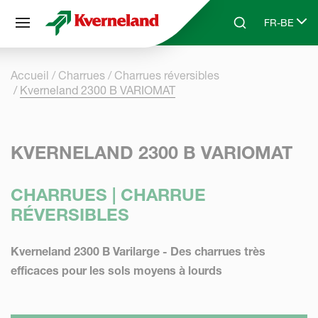
Panneau de gestion des cookies
FR-BE
Skip to main content
Search
Select lang
Accueil
Charrues
Charrues réversibles
Kverneland 2300 B VARIOMAT
KVERNELAND 2300 B VARIOMAT
CHARRUES | CHARRUE
RÉVERSIBLES
Kverneland 2300 B Varilarge - Des charrues très
efficaces pour les sols moyens à lourds