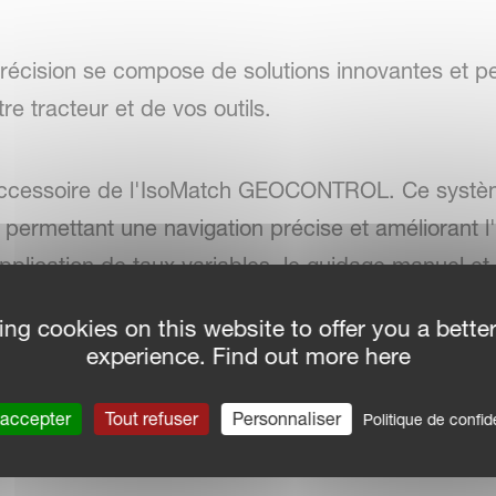
 précision se compose de solutions innovantes et 
tre tracteur et de vos outils.
 accessoire de l'IsoMatch GEOCONTROL. Ce systè
, permettant une navigation précise et améliorant l'
'application de taux variables, le guidage manuel e
ing cookies on this website to offer you a bette
ROL, l'IsoMatch Global 3 garantit une précision 
experience. Find out more here
 accepter
Tout refuser
Personnaliser
Politique de confide