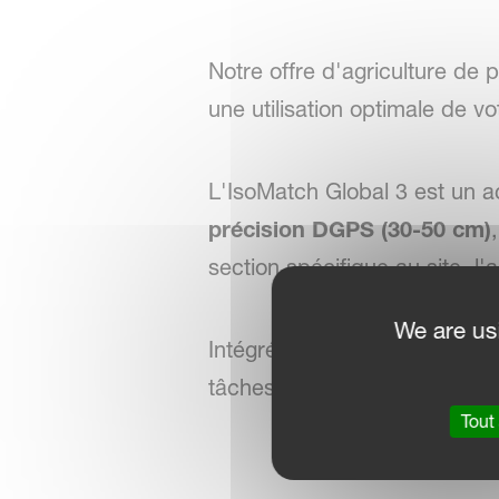
Notre offre d'agriculture de
une utilisation optimale de vo
L'IsoMatch Global 3 est un
précision DGPS (30-50 cm)
section spécifique au site, l
We are us
Intégré à l'IsoMatch GEOCONT
tâches agricoles.
Tout