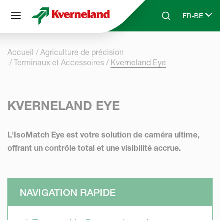
Panneau de gestion des cookies
FR-BE
Skip to main content
Search
Select lang
Accueil
Agriculture de précision
Terminaux et Accessoires
Kverneland Eye
KVERNELAND EYE
L'IsoMatch Eye est votre solution de caméra ultime,
offrant un contrôle total et une visibilité accrue.
NAVIGATION RAPIDE