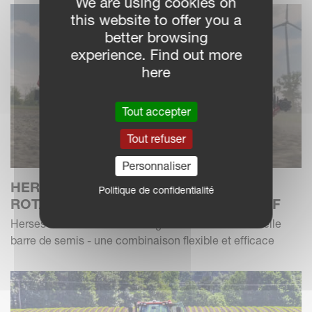
We are using cookies on
this website to offer you a
better browsing
experience. Find out more
here
Tout accepter
Tout refuser
Personnaliser
HERSE ROTATIVE KVERNELANDS
Politique de confidentialité
ROTAGO F AVEC SEMOIR F-DRILL CB F
Herses rotatives de nouvelle génération avec nouvelle
barre de semis - une combinaison flexible et efficace