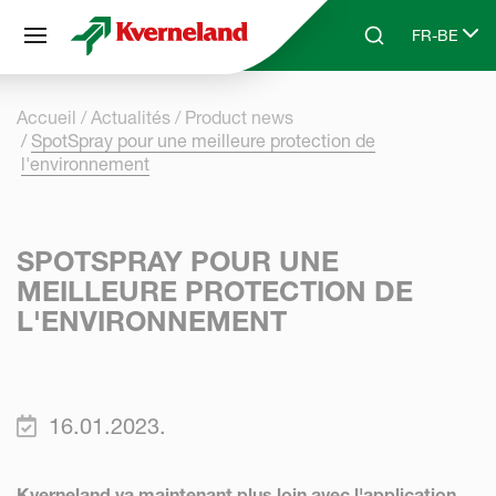
Panneau de gestion des cookies
FR-BE
Skip to main content
Search
Select lang
Accueil
Actualités
Product news
SpotSpray pour une meilleure protection de
l'environnement
SPOTSPRAY POUR UNE
MEILLEURE PROTECTION DE
L'ENVIRONNEMENT
16.01.2023.
Kverneland va maintenant plus loin avec l'application