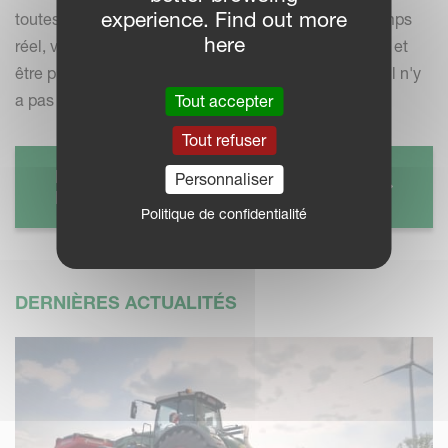
experience. Find out more
toutes les informations relatives à la machine en temps
here
réel, vous pouvez optimiser vos opérations agricoles et
être plus durable en vous assurant, par exemple, qu'il n'y
a pas de déversement de liquides ou d'engrais.
Tout accepter
Tout refuser
KVERNELAND ISOMATCH
Personnaliser
FARMCENTRE
Politique de confidentialité
DERNIÈRES ACTUALITÉS