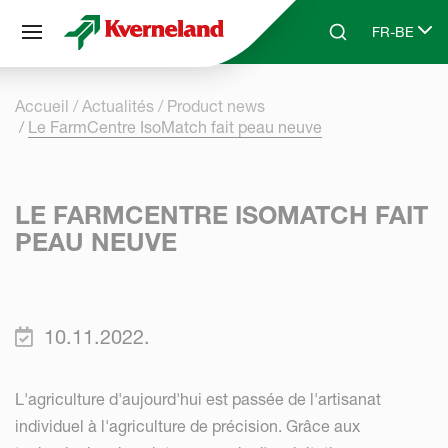
Panneau de gestion des cookies
FR-BE
Skip to main content
Search
Select lang
Accueil
Actualités
Product news
Le FarmCentre IsoMatch fait peau neuve
LE FARMCENTRE ISOMATCH FAIT
PEAU NEUVE
10.11.2022.
L'agriculture d'aujourd'hui est passée de l'artisanat
individuel à l'agriculture de précision. Grâce aux