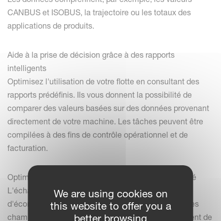
CANBUS et ISOBUS, la trajectoire ou les totaux des
applications de produits.
Aide à la prise de décision grâce à des rapports
intelligents
Optimisez l'utilisation de votre flotte en consultant des
rapports prédéfinis. Ils vous donnent la possibilité de
comparer des valeurs basées sur des données provenant
directement de votre machine. Les tâches peuvent être
compilées à des fins de contrôle opérationnel et de
facturation.
Optimisez les opérations agricoles en étant connecté
L'échange de tâches à distance permet également
We are using cookies on
d'économiser du temps et des déplacements dans les
this website to offer you a
better browsing
champs. En étant connecté et en disposant facilement de