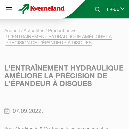
Panneau de gestion des cookies
FR-BE
Skip to main content
Search
Select lang
Accueil
Actualités
Product news
L'ENTRAÎNEMENT HYDRAULIQUE AMÉLIORE LA
PRÉCISION DE L'ÉPANDEUR À DISQUES
L'ENTRAÎNEMENT HYDRAULIQUE
AMÉLIORE LA PRÉCISION DE
L'ÉPANDEUR À DISQUES
07.09.2022.
Pour Alex Hastie & Co, les cellules de pesage et le