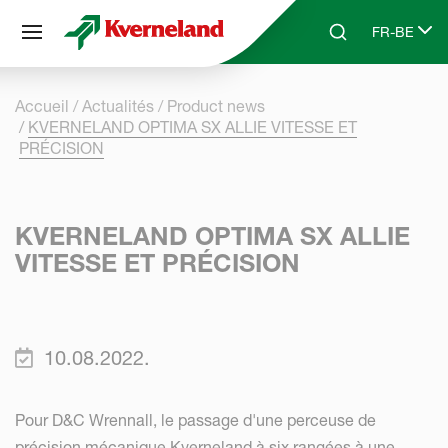
Panneau de gestion des cookies
FR-BE
Skip to main content
Search
Select lang
Accueil
Actualités
Product news
KVERNELAND OPTIMA SX ALLIE VITESSE ET
PRÉCISION
KVERNELAND OPTIMA SX ALLIE
VITESSE ET PRÉCISION
10.08.2022.
Pour D&C Wrennall, le passage d'une perceuse de
précision mécanique Kverneland à six rangées à une