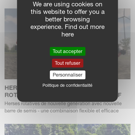
We are using cookies on
this website to offer you a
better browsing
experience. Find out more
here
Tout accepter
Tout refuser
Personnaliser
Politique de confidentialité
HERSE ROTATIVE KVERNELANDS
ROTAGO F AVEC SEMOIR F-DRILL CB F
Herses rotatives de nouvelle génération avec nouvelle
barre de semis - une combinaison flexible et efficace