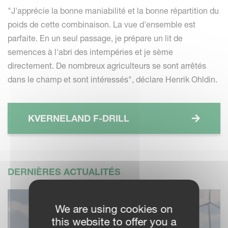
"J'apprécie la bonne maniabilité et la bonne répartition du
poids de cette combinaison. La vue d'ensemble est
parfaite. En un seul passage, je prépare un lit de
semences à l'abri des intempéries et je sème
directement. De nombreux agriculteurs se sont arrêtés
dans le champ et sont intéressés", déclare Henrik Ohldin.
KVERNELAND F-DRILL
DERNIÈRES ACTUALITÉS
We are using cookies on
this website to offer you a