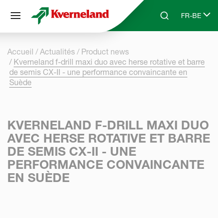
Panneau de gestion des cookies
FR-BE
Skip to main content
Search
Select lang
Accueil
Actualités
Product news
Kverneland f-drill maxi duo avec herse rotative et barre
de semis CX-II - une performance convaincante en
Suède
KVERNELAND F-DRILL MAXI DUO
AVEC HERSE ROTATIVE ET BARRE
DE SEMIS CX-II - UNE
PERFORMANCE CONVAINCANTE
EN SUÈDE