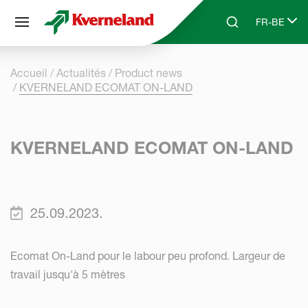
Panneau de gestion des cookies
FR-BE
Skip to main content
Search
Select lang
Accueil
Actualités
Product news
KVERNELAND ECOMAT ON-LAND
KVERNELAND ECOMAT ON-LAND
25.09.2023.
Ecomat On-Land pour le labour peu profond. Largeur de
travail jusqu'à 5 mètres