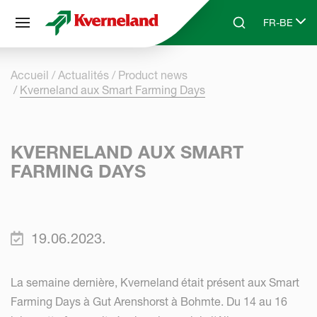
Panneau de gestion des cookies
FR-BE
Skip to main content
Search
Select lang
Accueil
Actualités
Product news
Kverneland aux Smart Farming Days
KVERNELAND AUX SMART
FARMING DAYS
19.06.2023.
La semaine dernière, Kverneland était présent aux Smart
Farming Days à Gut Arenshorst à Bohmte. Du 14 au 16