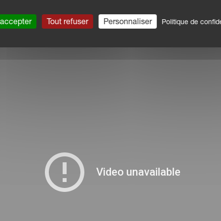
réduisant l’impact météorologique.
 accepter
Tout refuser
Personnaliser
Politique de confide