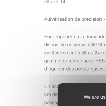
iXtrack T4.
Pulvérisation de précision 
Pour répondre à la demande 
disponible en version 36/24 
indifféremment à 36 ou 24 m s
gamme de rampe acier HSS es
d’équiper des portes-buses 
Un écartement de 25 cm limite
cm de hauteur, tout en conser
We are us
passage facile de 50 à 25 cm 