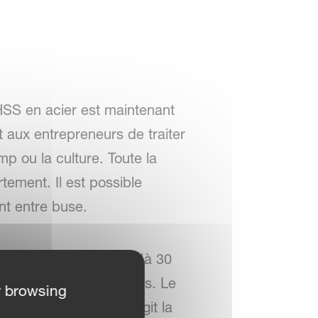
HSS en acier est maintenant
 aux entrepreneurs de traiter
p ou la culture. Toute la
ment. Il est possible
nt entre buse.
rès de la cible, jusqu’à 30
ptimale des gouttelettes. Le
r browsing
 pulvérisation et élargit la