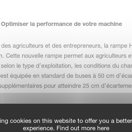
- Optimiser la performance de votre machine
des agriculteurs et des entrepreneurs, la rampe 
m. Cette nouvelle rampe permet aux agriculteurs et
elon le type d’exploitation, les conditions du cham
t équipée en standard de buses à 50 cm d’écarte
supplémentaires pour atteindre 25 cm d’écarteme
ra de la dérive en permettant de pulvériser plus p
vant un dosage précis et en maintenant la taille o
ing cookies on this website to offer you a bette
de distance offre une grande polyvalence lors de la
experience. Find out more here