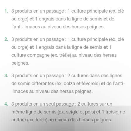
3 produits en un passage : 1 culture principale (ex. blé
ou orge)
et
1 engrais dans la ligne de semis
et
de
l’anti-limaces au niveau des herses peignes.
3 produits en un passage : 1 culture principale (ex. blé
ou orge)
et
1 engrais dans la ligne de semis
et
1
culture compagne (ex. trèfle) au niveau des herses
peignes.
3 produits en un passage : 2 cultures dans des lignes
de semis différentes (ex. colza et féverole)
et
de l’anti-
limaces au niveau des herses peignes.
3 produits en un seul passage : 2 cultures sur un
même ligne de semis (ex. seigle et pois)
et
1 troisième
culture (ex. trèfle) au niveau des herses peignes.