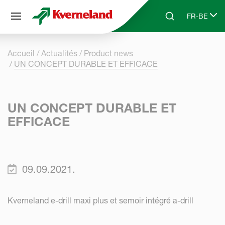
Panneau de gestion des cookies
FR-BE
Skip to main content
Search
Select lang
Accueil
Actualités
Product news
UN CONCEPT DURABLE ET EFFICACE
UN CONCEPT DURABLE ET
EFFICACE
09.09.2021.
Kverneland e-drill maxi plus et semoir intégré a-drill