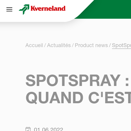
Panneau de gestion des cookies
Accueil
Actualités
Product news
SpotSpr
SPOTSPRAY 
QUAND C'EST
01.06.2022.