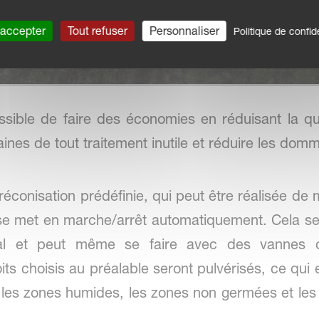
 accepter
Tout refuser
Personnaliser
Politique de confide
sible de faire des économies en réduisant la quan
saines de tout traitement inutile et réduire les do
éconisation prédéfinie, qui peut être réalisée de m
 se met en marche/arrêt automatiquement. Cela se 
nal et peut même se faire avec des vannes 
its choisis au préalable seront pulvérisés, ce qui 
 les zones humides, les zones non germées et les