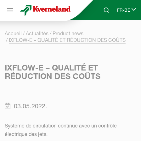
Panneau de gestion des cookies
FR-BE
Skip to main content
Search
Select lang
Accueil
Actualités
Product news
IXFLOW-E – QUALITÉ ET RÉDUCTION DES COÛTS
IXFLOW-E – QUALITÉ ET
RÉDUCTION DES COÛTS
03.05.2022.
Système de circulation continue avec un contrôle
électrique des jets.