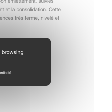
bon émiettement, suivies
t et la consolidation. Cette
ences très ferme, nivelé et
r browsing
ntialité