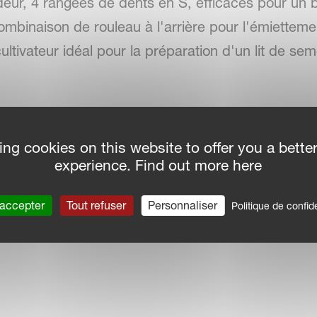
ndeur, 4 rangées de dents en S, efficaces pour un 
binaison de rouleau à l'arrière pour l'émiettemen
ltivateur idéal pour la préparation d'un lit de sem
ing cookies on this website to offer you a bette
experience. Find out more here
NELAND-TLG
 accepter
Tout refuser
Personnaliser
Politique de confide