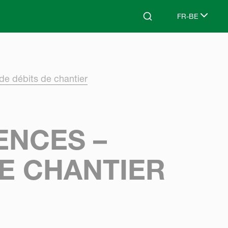
FR-BE
Search
Select languag
de débits de chantier
ENCES –
DE CHANTIER