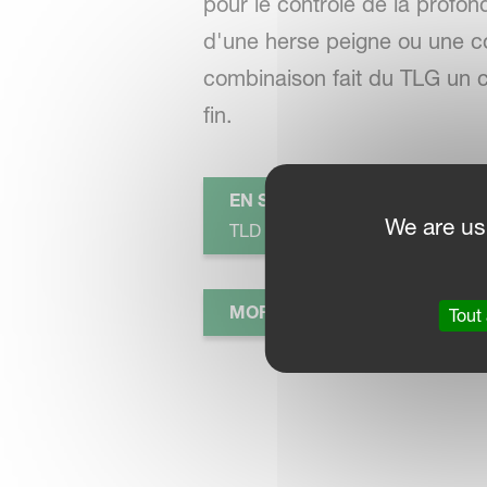
pour le contrôle de la profo
d'une herse peigne ou une com
combinaison fait du TLG un cu
fin.
EN SAVOIR PLUS
We are us
TLD | TLG
MORE INFORMATION - KVER
Tout