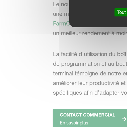
Le nouvel IsoMatch Tellus GO+
Tout
une meilleure fluidité de la
FarmCentre
, vous offrant d
un meilleur rendement à moi
La facilité d’utilisation du 
de programmation et au bouton
terminal témoigne de notre e
améliorer leur productivité et
spécifiques afin d’adapter vo
CONTACT COMMERCIAL
En savoir plus