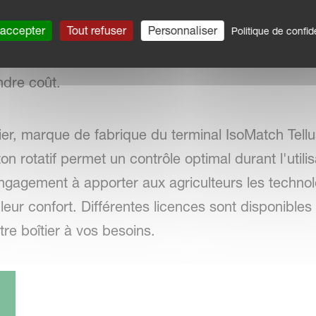
 est doté d'un processeur plus puissant, offrant u
 accepter
Tout refuser
Personnaliser
Politique de confide
 navigation. L'IsoMatch Tellus GO+ peut gérer des
es fonctions avancées et une connexion à distance
ndre coût.
boîtier, marque de fabrique du terminal IsoMatch Te
 rotatif permet un contrôle optimal durant l'utili
ngagement à apporter aux agriculteurs les techno
 leur confort. Différentes licences sont disponibles
tre boîtier à vos besoins.