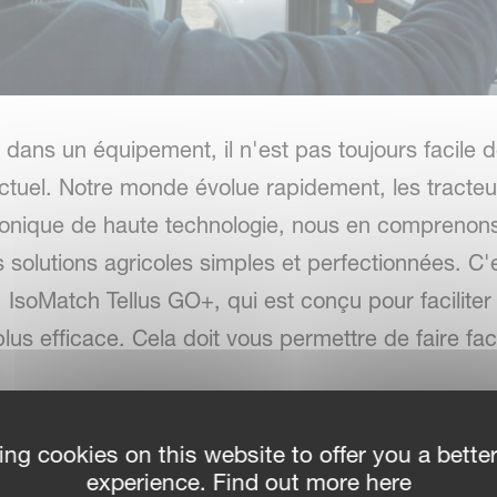
 dans un équipement, il n'est pas toujours facile d
ctuel. Notre monde évolue rapidement, les tracteu
ronique de haute technologie, nous en comprenons
 solutions agricoles simples et perfectionnées. C
 IsoMatch Tellus GO+, qui est conçu pour faciliter 
lus efficace. Cela doit vous permettre de faire fac
es et une connecsion à dista
ing cookies on this website to offer you a bette
experience. Find out more here