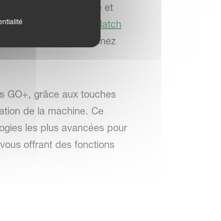
ne meilleure réactivité et
ntialité
 applications comme
IsoMatch
 à votre machine : Obtenez
llus GO+, grâce aux touches
sation de la machine. Ce
logies les plus avancées pour
 vous offrant des fonctions