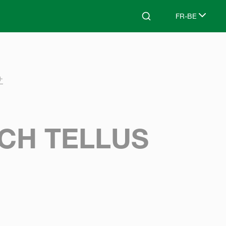
FR-BE
Search
Select languag
+
CH TELLUS