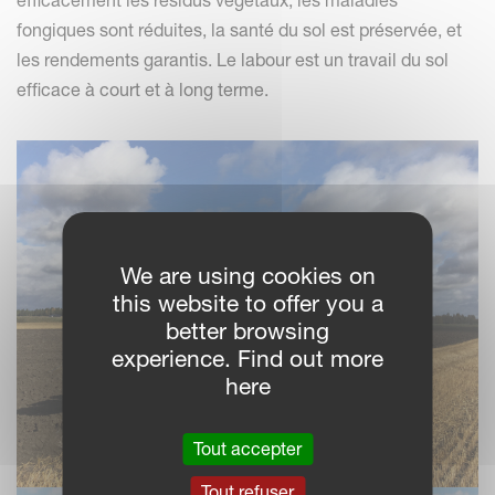
efficacement les résidus végétaux, les maladies
fongiques sont réduites, la santé du sol est préservée, et
les rendements garantis. Le labour est un travail du sol
efficace à court et à long terme.
We are using cookies on
this website to offer you a
better browsing
experience. Find out more
here
Tout accepter
Tout refuser