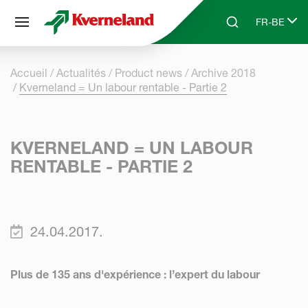
Panneau de gestion des cookies
FR-BE
Skip to main content
Search
Select lang
Accueil
Actualités
Product news
Archive 2018
Kverneland = Un labour rentable - Partie 2
KVERNELAND = UN LABOUR
RENTABLE - PARTIE 2
24.04.2017.
Plus de 135 ans d'expérience : l’expert du labour