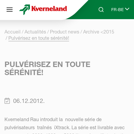
Panneau de gestion des cookies
FR-BE
Skip to main content
Search
Select lang
Accueil
Actualités
Product news
Archive <2015
Pulvérisez en toute sérénité!
PULVÉRISEZ EN TOUTE
SÉRÉNITÉ!
06.12.2012.
Kverneland Rau introduit la nouvelle série de
pulvérisateurs traînés iXtrack. La série est livrable avec