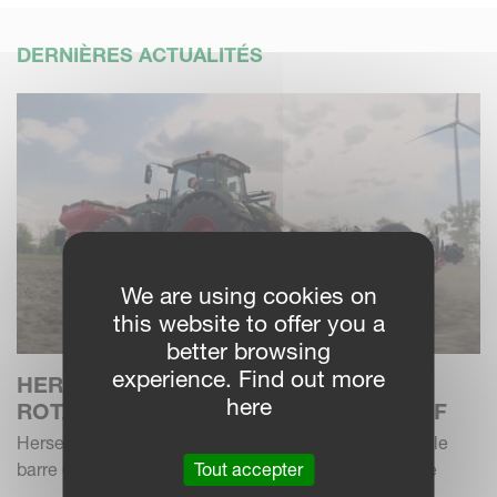
DERNIÈRES ACTUALITÉS
We are using cookies on
this website to offer you a
better browsing
experience. Find out more
HERSE ROTATIVE KVERNELANDS
here
ROTAGO F AVEC SEMOIR F-DRILL CB F
Herses rotatives de nouvelle génération avec nouvelle
Tout accepter
barre de semis - une combinaison flexible et efficace