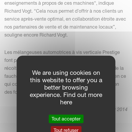
enseignements à propos de ces machines“, indique
Richard Vogt. “Cela nous permet d’offrir à nos clients un
service après-vente optimal, en collaboration étroite avec
nos partenaires de vente et de maintenance locaux”,
souligne encore Richard Vogt.
Les mélangeuses automotrices à vis verticale Prestige
font partie d’une gamme complète de machines de
récolte et de distribution des fourrages Kverneland, de la
We are using cookies on
fauche au fanage et à l’andainage, mais également en ce
this website to offer you a
qui concerne le pressage, le transport et la distribution
better browsing
des fourrages.
experience. Find out more
here
12. May 2014
Tout accepter
Tout refuser