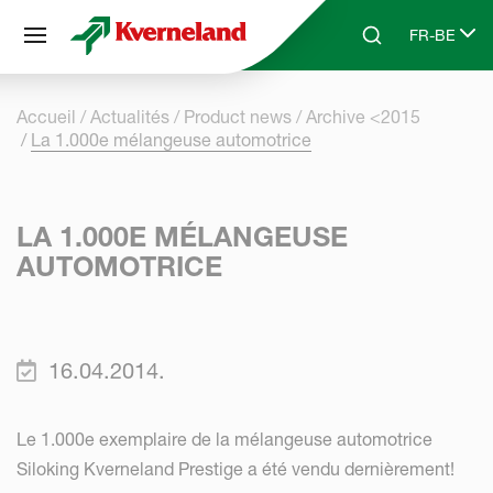
Panneau de gestion des cookies
FR-BE
Skip to main content
Search
Select lang
Accueil
Actualités
Product news
Archive <2015
La 1.000e mélangeuse automotrice
LA 1.000E MÉLANGEUSE
AUTOMOTRICE
16.04.2014.
Le 1.000e exemplaire de la mélangeuse automotrice
Siloking Kverneland Prestige a été vendu dernièrement!