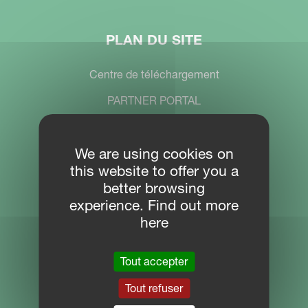
PLAN DU SITE
Centre de téléchargement
PARTNER PORTAL
MYKVERNELAND
We are using cookies on
this website to offer you a
CONTACTEZ-NOUS
better browsing
experience. Find out more
Kverneland Group Benelux B.V.
here
Oude Gentweg 81
Tout accepter
B-8820 Torhout, België
Tel: +32 2 582 80 02
Tout refuser
benelux.sales@kvernelandgroup.com