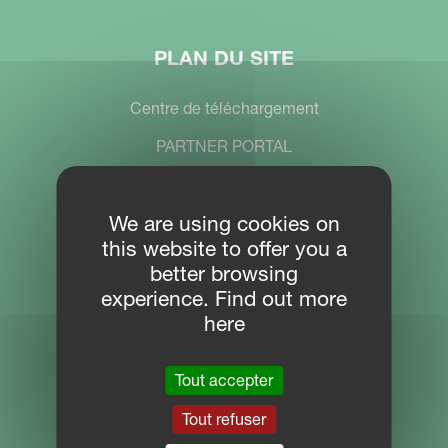
PLAN DU SITE
Centre de téléchargement
PARTNER PORTAL
MYKVERNELAND
We are using cookies on
this website to offer you a
CONTACTEZ-NOUS
better browsing
experience. Find out more
Kverneland Group Benelux B.V.
here
Oude Gentweg 81
Tout accepter
B-8820 Torhout, België
Tel: +32 2 582 80 02
Tout refuser
benelux.sales@kvernelandgroup.com